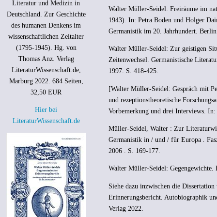
Literatur und Medizin in
Walter Müller-Seidel: Freiräume im nat
Deutschland. Zur Geschichte
1943). In: Petra Boden und Holger Daina
des humanen Denkens im
Germanistik im 20. Jahrhundert. Berli
wissenschaftlichen Zeitalter
(1795-1945). Hg. von
Walter Müller-Seidel: Zur geistigen Si
Thomas Anz. Verlag
Zeitenwechsel. Germanistische Literat
LiteraturWissenschaft.de,
1997. S. 418-425.
Marburg 2022. 684 Seiten,
[Walter Müller-Seidel: Gespräch mit Pe
32,50 EUR
und rezeptionstheoretische Forschungsan
Hier bei
Vorbemerkung und drei Interviews. In:
LiteraturWissenschaft.de
Müller-Seidel, Walter : Zur Literaturwi
Germanistik in / und / für Europa
.
Fas
2006 . S. 169-177.
Walter Müller-Seidel: Gegengewichte. E
Siehe dazu inzwischen die Dissertation
Erinnerungsbericht. Autobiographik un
Verlag 2022.