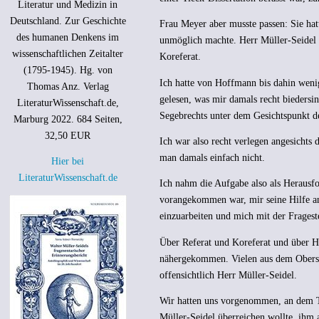
Literatur und Medizin in
Deutschland. Zur Geschichte
Frau Meyer aber musste passen: Sie hat
des humanen Denkens im
unmöglich machte. Herr Müller-Seidel 
wissenschaftlichen Zeitalter
Koreferat.
(1795-1945). Hg. von
Ich hatte von Hoffmann bis dahin wenig
Thomas Anz. Verlag
gelesen, was mir damals recht biedersi
LiteraturWissenschaft.de,
Segebrechts unter dem Gesichtspunkt de
Marburg 2022. 684 Seiten,
32,50 EUR
Ich war also recht verlegen angesichts
man damals einfach nicht.
Hier bei
LiteraturWissenschaft.de
Ich nahm die Aufgabe also als Herausfo
vorangekommen war, mir seine Hilfe anb
einzuarbeiten und mich mit der Fragest
Über Referat und Koreferat und über H
nähergekommen. Vielen aus dem Obersem
offensichtlich Herr Müller-Seidel.
Wir hatten uns vorgenommen, an dem Tag
Müller-Seidel überreichen wollte, ihm 